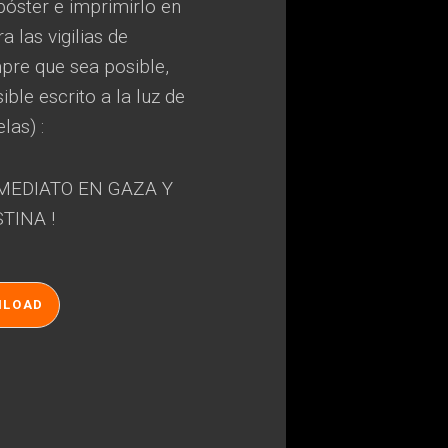
póster e imprimirlo en
 las vigilias de
mpre que sea posible,
ible escrito a la luz de
elas) :
NMEDIATO EN GAZA Y
TINA !
NLOAD