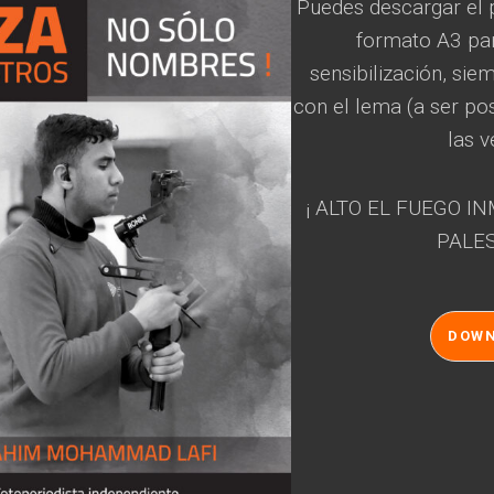
Puedes descargar el 
formato A3 para
sensibilización, sie
con el lema (a ser pos
las v
¡ ALTO EL FUEGO I
PALES
DOW