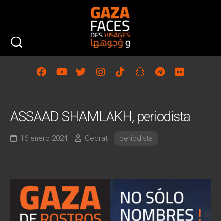
Saltar
al
contenido
ASSAAD SHAMLAKH, periodista
16 enero 2024
Cedrat
periodista