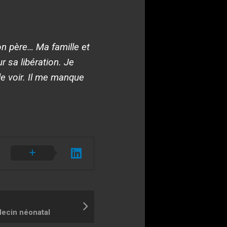
mon père… Ma famille et
r sa libération. Je
le voir. Il me manque
cin néonatal