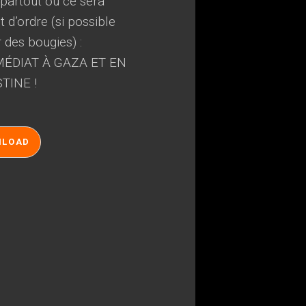
, partout où ce sera
 d’ordre (si possible
r des bougies) :
ÉDIAT À GAZA ET EN
TINE !
NLOAD