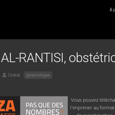
À 
 AL-RANTISI, obstétri
Cedrat
gynécologue
Vous pouvez téléchar
l’imprimer au format