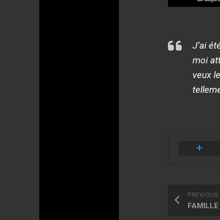
J’ai é
moi at
veux le
telleme
PREVIOUS
FAMILL