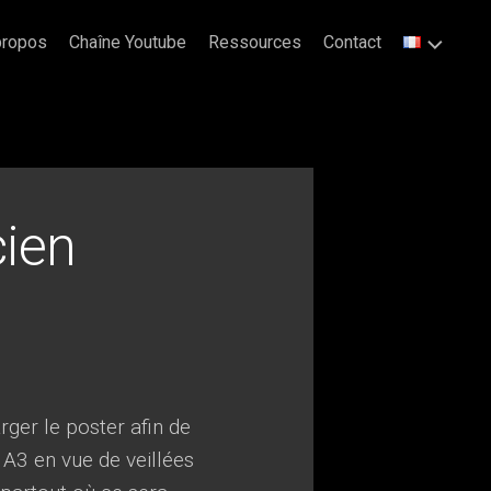
propos
Chaîne Youtube
Ressources
Contact
cien
ger le poster afin de
 A3 en vue de veillées