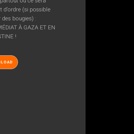
, partout où ce sera
 d’ordre (si possible
r des bougies) :
ÉDIAT À GAZA ET EN
TINE !
NLOAD