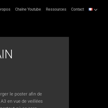
propos
Chaîne Youtube
Ressources
Contact
AIN
ger le poster afin de
 A3 en vue de veillées