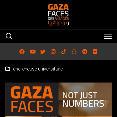
Skip
to
content
chercheuse universitaire