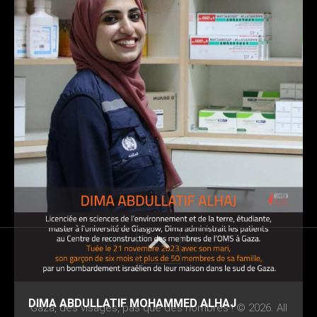
DIMA ABDULLATIF MOHAMMED ALHAJ
Gaza, des visages, pas que des nombres ! © 2026. All