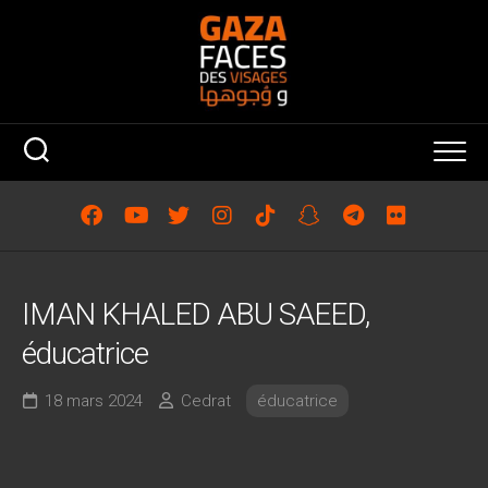
Skip
to
content
IMAN KHALED ABU SAEED,
éducatrice
18 mars 2024
Cedrat
éducatrice