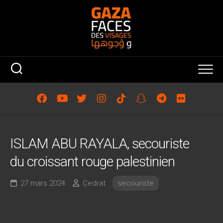
Skip
to
content
ISLAM ABU RAYALA, secouriste
du croissant rouge palestinien
27 mars 2024
Cedrat
secouriste