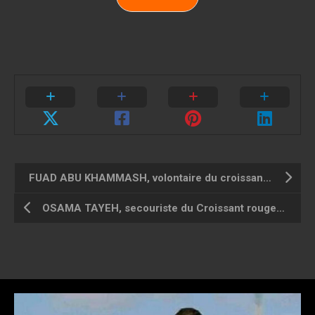
FUAD ABU KHAMMASH, volontaire du croissant rouge palestinien & journaliste
OSAMA TAYEH, secouriste du Croissant rouge palestinien