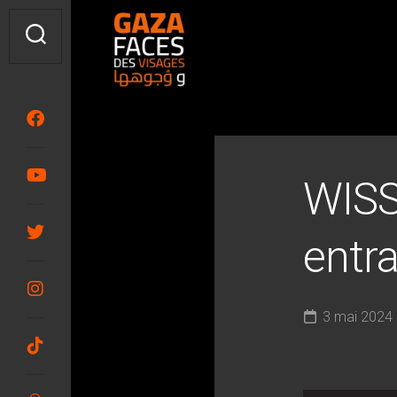
Skip
to
content
WIS
entra
3 mai 2024