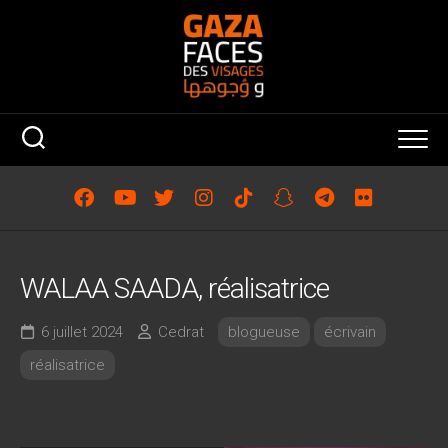
Skip
to
content
WALAA SAADA, réalisatrice
6 juillet 2024
Cedrat
blogueuse
écrivain
réalisatrice