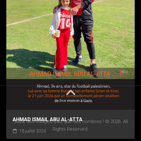
AHMAD ISMAIL ABU AL-ATTA
Gaza, des visages, pas que des nombres ! © 2026. All
Rights Reserved.
18 juillet 2024