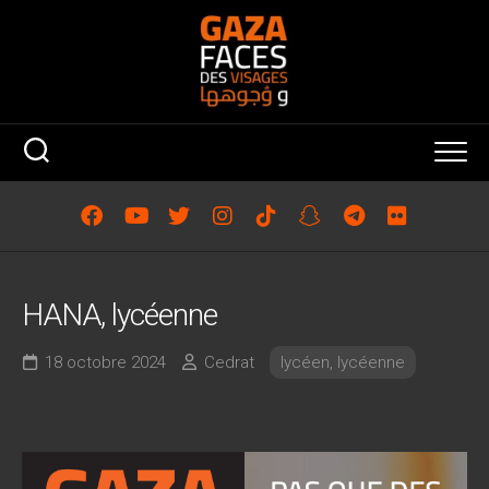
Skip
to
content
HANA, lycéenne
18 octobre 2024
Cedrat
lycéen, lycéenne