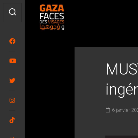
Skip
to
content
MUST
ingé
6 janvier 20