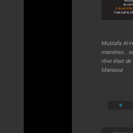
M
ustafa Al-H
manières… son
rêve était de
Mansour