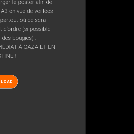
ger le poster afin de
 A3 en vue de veillées
, partout où ce sera
 d’ordre (si possible
r des bougies) :
ÉDIAT À GAZA ET EN
TINE !
NLOAD