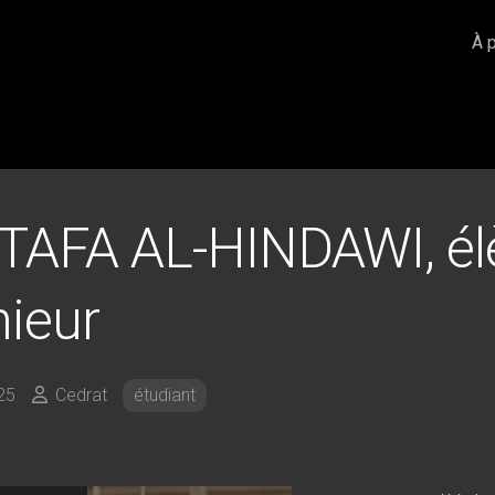
À 
AFA AL-HINDAWI, él
nieur
25
Cedrat
étudiant