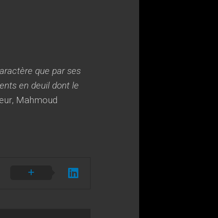
caractère que par ses
ents en deuil dont le
seur, Mahmoud