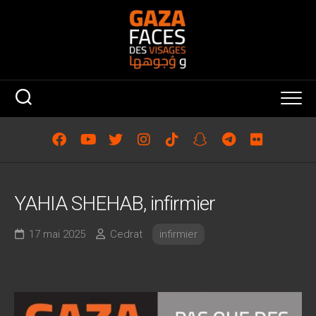
Skip
to
content
YAHIA SHEHAB, infirmier
17 mai 2025
Cedrat
infirmier