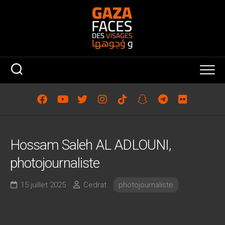
Skip
to
content
Hossam Saleh AL ADLOUNI,
photojournaliste
15 juillet 2025
Cedrat
photojournaliste