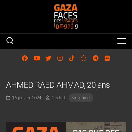
Skip
to
content
AHMED RAED AHMAD, 20 ans
16 janvier 2024
Cedrat
vingtaine