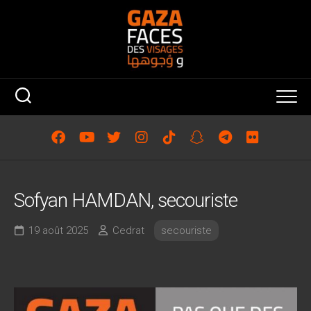
Skip
to
content
Sofyan HAMDAN, secouriste
19 août 2025
Cedrat
secouriste