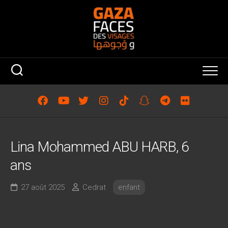
Skip
to
content
Lina Mohammed ABU HARB, 6
ans
27 août 2025
Cedrat
enfant