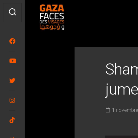
Skip
to
content
Sham
jume
1 novembre