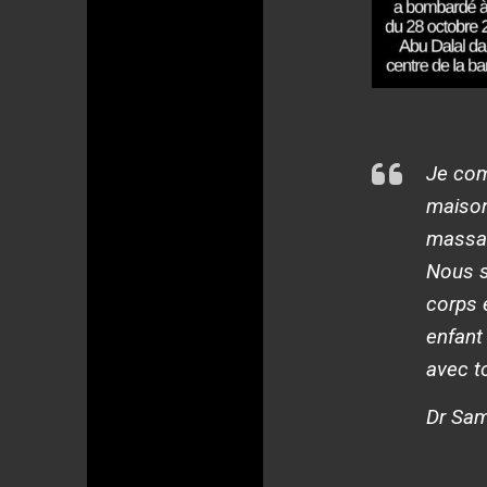
Je com
maison
massac
Nous s
corps 
enfant
avec to
Dr Sam