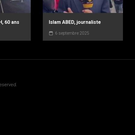
, 60 ans
Islam ABED, journaliste
6 septembre 2025
Reserved.