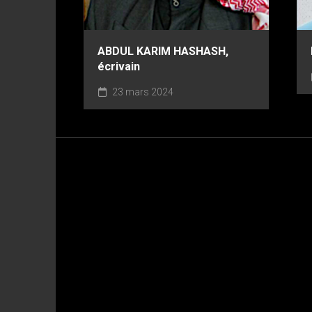
ABDUL KARIM HASHASH,
écrivain
23 mars 2024