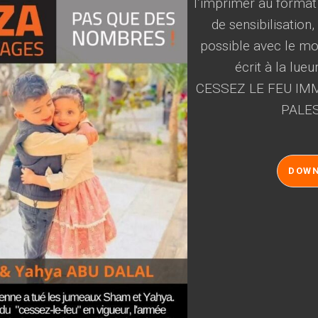
l’imprimer au format
de sensibilisation
possible avec le mot
écrit à la lueu
CESSEZ LE FEU IMM
PALES
DOW