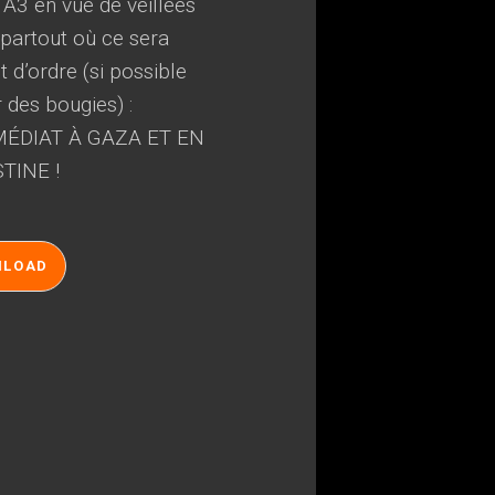
 A3 en vue de veillées
, partout où ce sera
 d’ordre (si possible
r des bougies) :
ÉDIAT À GAZA ET EN
TINE !
NLOAD