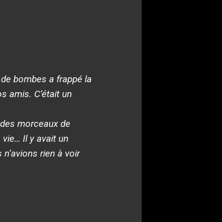
de bombes a frappé la
s amis. C’était un
 des morceaux de
ie… Il y avait un
n’avions rien à voir