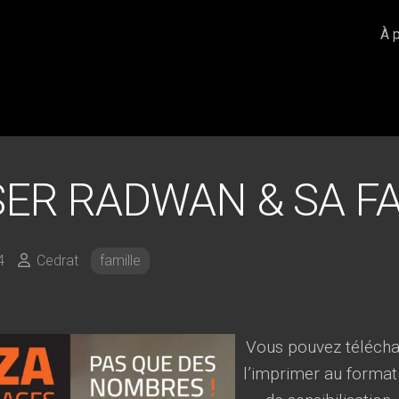
À 
SER RADWAN & SA F
4
Cedrat
famille
Vous pouvez téléchar
l’imprimer au format