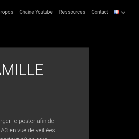
propos
Chaîne Youtube
Ressources
Contact
AMILLE
ger le poster afin de
 A3 en vue de veillées