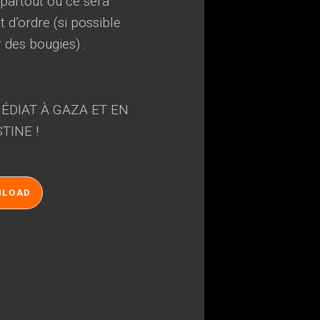
, partout où ce sera
 d’ordre (si possible
r des bougies) :
ÉDIAT À GAZA ET EN
TINE !
NLOAD