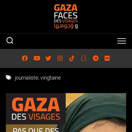
Skip
to
content
journaliste; vingtaine