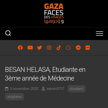
Skip
to
content
BESAN HELASA, Etudiante en
3ème année de Médecine
5 novembre 2023
admin9757
étudiant
vingtaine