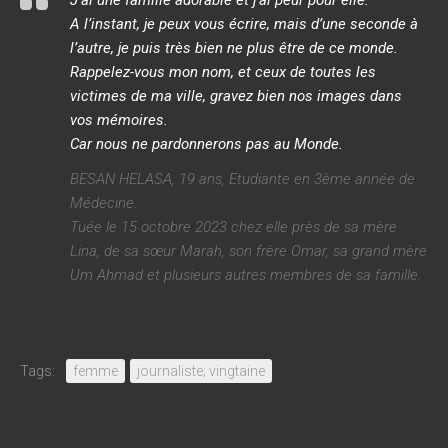
J’ai une famille adorable et j’ai peur pour elle.
A l’instant, je peux vous écrire, mais d’une seconde à
l’autre, je puis très bien ne plus être de ce monde.
Rappelez-vous mon nom, et ceux de toutes les
victimes de ma ville, gravez bien nos images dans
vos mémoires.
Car nous ne pardonnerons pas au Monde.
BESAN HELASA, 19 ans, Etudiante en 3ème année de
Médecine.
Tuée le 15 octobre 2023 chez elle près de sa mère
Lina, de sa sœur Marah, son frère Omar, sa grand mère
Um Ahmad et plusieurs autres membres de sa famille.
Tags:
femme
journaliste; vingtaine