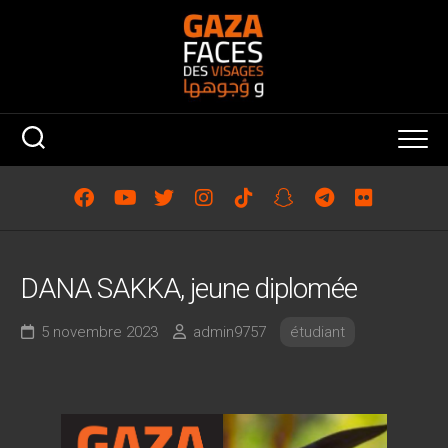
Skip
to
content
DANA SAKKA, jeune diplomée
5 novembre 2023
admin9757
étudiant