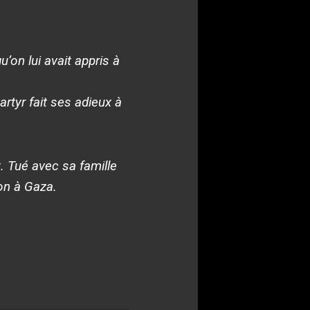
on lui avait appris à
martyr fait ses adieux à
. Tué avec sa famille
on à Gaza.