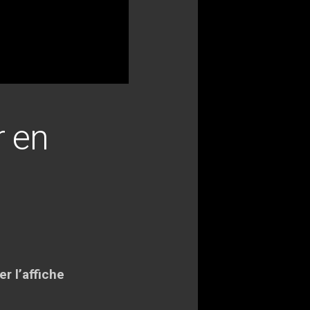
r en
r l’affiche