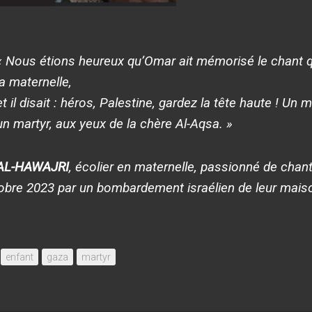
« Nous étions heureux qu’Omar ait mémorisé le chant qu’
la maternelle,
et il disait : héros, Palestine, gardez la tête haute ! Un 
un martyr, aux yeux de la chère Al-Aqsa
. »
AL-HAWAJRI
, écolier en maternelle, passionné de chant
obre 2023 par un bombardement israélien de leur mais
enfant
gaza
martyr