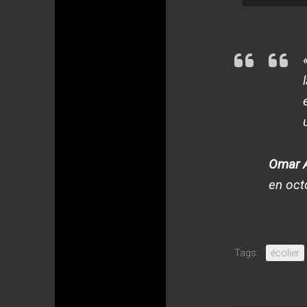
Omar 
en oct
Tags:
écolier