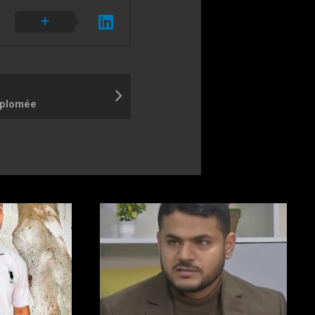
iplomée