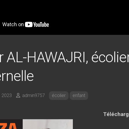
 AL-HAWAJRI, écolie
rnelle
 2023
admin9757
écolier
enfant
Télécharge