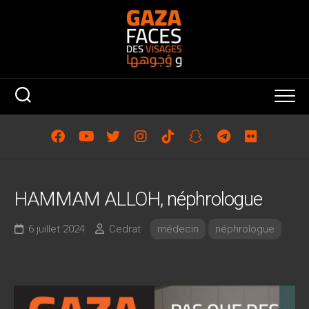
Skip
to
content
HAMMAM ALLOH, néphrologue
6 juillet 2024
Cedrat
médecin
néphrologue