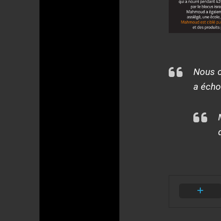
Nous c
a échou