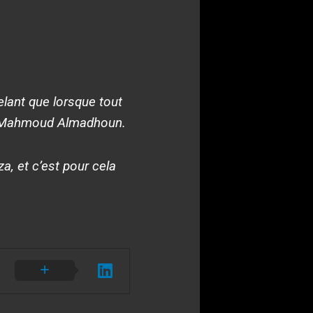
lant que lorsque tout
 Mahmoud Almadhoun.
a, et c’est pour cela