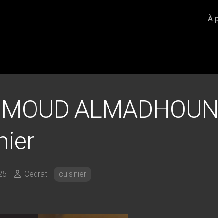
À 
MOUD ALMADHOUN
nier
25
Cedrat
cuisinier