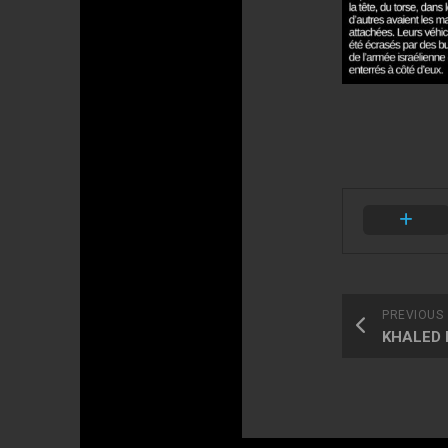
PREVIOUS
KHALED N