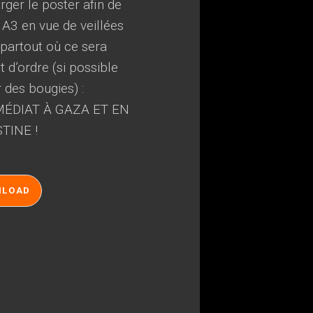
ger le poster afin de
 A3 en vue de veillées
, partout où ce sera
 d’ordre (si possible
r des bougies) :
ÉDIAT À GAZA ET EN
TINE !
NLOAD