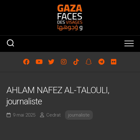
Skip
to
content
AHLAM NAFEZ AL-TALOULI,
journaliste
9 mai 2025
Cedrat
journaliste