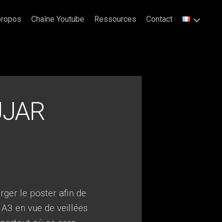
propos
Chaîne Youtube
Ressources
Contact
JJAR
ger le poster afin de
 A3 en vue de veillées