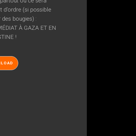
, partout où ce sera
 d’ordre (si possible
r des bougies) :
ÉDIAT À GAZA ET EN
TINE !
NLOAD