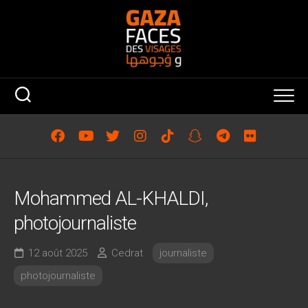
Skip
to
content
Mohammed AL-KHALDI,
photojournaliste
12 août 2025
Cedrat
journaliste
photojournaliste