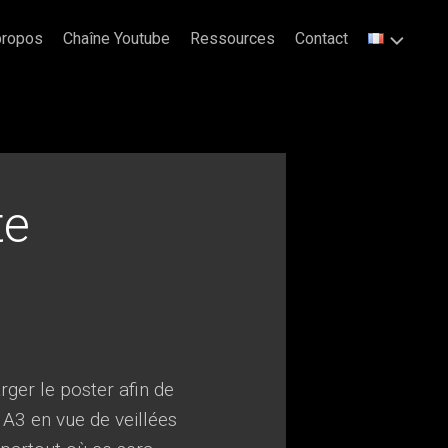
propos
Chaîne Youtube
Ressources
Contact
te
ger le poster afin de
 A3 en vue de veillées