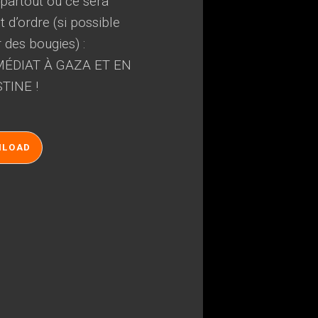
, partout où ce sera
 d’ordre (si possible
r des bougies) :
ÉDIAT À GAZA ET EN
TINE !
NLOAD