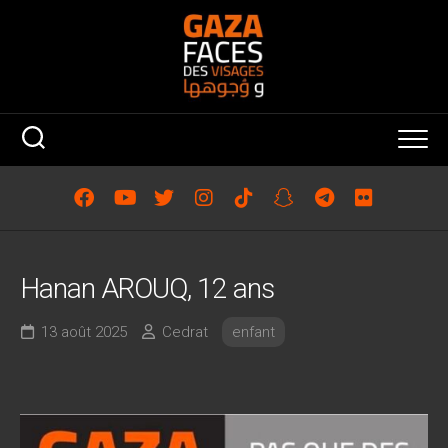
Skip
to
content
Hanan AROUQ, 12 ans
13 août 2025
Cedrat
enfant