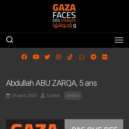
Skip
to
content
Abdullah ABU ZARQA, 5 ans
25 août 2025
Cedrat
enfant