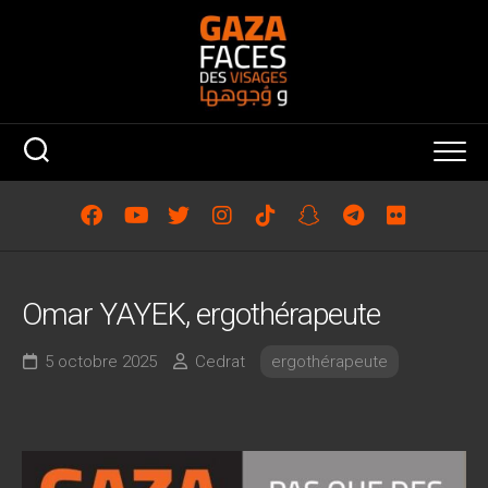
Skip
to
content
Omar YAYEK, ergothérapeute
5 octobre 2025
Cedrat
ergothérapeute