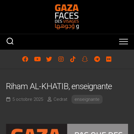
Skip
to
content
Riham AL-KHATIB, enseignante
5 octobre 2025
Cedrat
enseignante