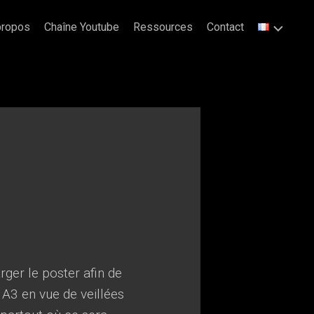
propos
Chaîne Youtube
Ressources
Contact
ger le poster afin de
 A3 en vue de veillées