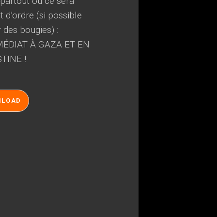
, partout où ce sera
 d’ordre (si possible
r des bougies) :
ÉDIAT À GAZA ET EN
TINE !
NLOAD