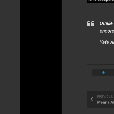
Quelle
encore
Yafa Ab
PREVIOUS
Menna A