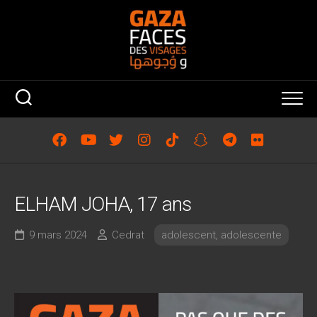
Skip
to
content
ELHAM JOHA, 17 ans
9 mars 2024
Cedrat
adolescent, adolescente