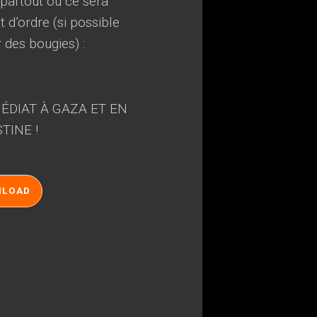
, partout où ce sera
 d’ordre (si possible
r des bougies) :
ÉDIAT À GAZA ET EN
TINE !
NLOAD