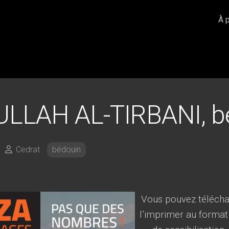
À 
LLAH AL-TIRBANI, b
Cedrat
bédouin
Vous pouvez téléchar
l’imprimer au format