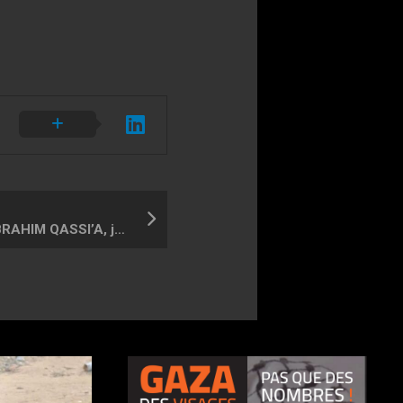
HASSAN ZUAITER & IBRAHIM QASSI’A, joueurs de volley-ball