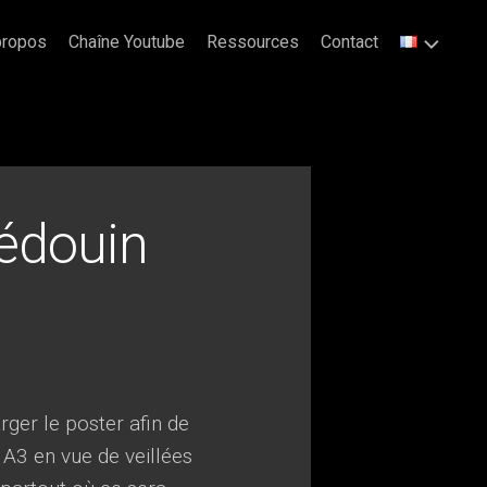
propos
Chaîne Youtube
Ressources
Contact
édouin
ger le poster afin de
 A3 en vue de veillées