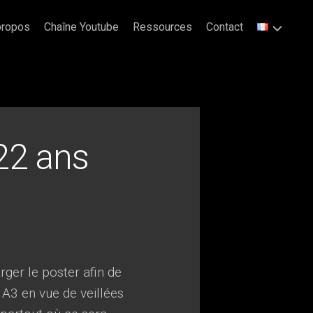
propos
Chaîne Youtube
Ressources
Contact
22 ans
ger le poster afin de
 A3 en vue de veillées