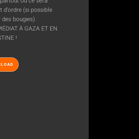
, partout où ce sera
 d’ordre (si possible
r des bougies) :
ÉDIAT À GAZA ET EN
TINE !
NLOAD