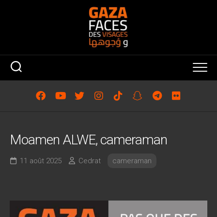
Skip
to
content
Moamen ALWE, cameraman
11 août 2025
Cedrat
cameraman