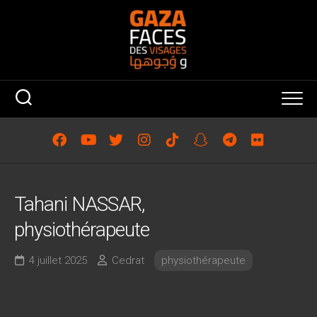
Skip
to
content
Tahani NASSAR,
physiothérapeute
4 juillet 2025
Cedrat
physiothérapeute